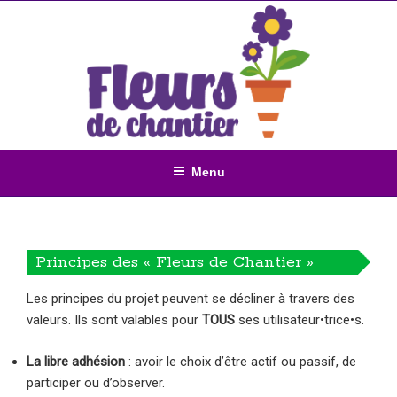
Aller
au
contenu
principal
Menu
Principes des « Fleurs de Chantier »
Les principes du projet peuvent se décliner à travers des
valeurs. Ils sont valables pour
TOUS
ses utilisateur•trice•s.
La libre adhésion
: avoir le choix d’être actif ou passif, de
participer ou d’observer.