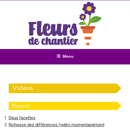
Aller
au
contenu
principal
Menu
Vidéos
Regard
Deux facettes
Richesse des différences (vidéo momentanément